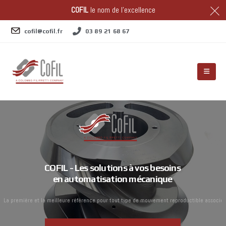
COFIL
le nom de l'excellence
cofil@cofil.fr
03 89 21 68 67
COFIL - Les solutions à vos besoins
en automatisation mécanique
L
a
p
r
e
m
i
è
r
e
e
t
l
a
m
e
i
l
l
e
u
r
e
r
é
f
é
r
e
n
c
e
p
o
u
r
t
o
u
t
t
y
p
e
d
e
m
o
u
v
e
m
e
n
t
r
e
p
r
o
d
u
c
t
i
b
l
e
a
s
s
o
c
i
é