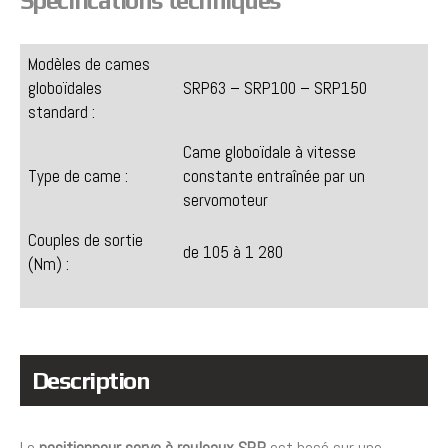
Spécifications techniques
Modèles de cames
globoïdales
SRP63 – SRP100 – SRP150
standard :
Came globoïdale à vitesse
Type de came :
constante entraînée par un
servomoteur
Couples de sortie
de 105 à 1 280
(Nm) :
Description
Le
positionneur servo à rouleaux SRP
est basé sur une